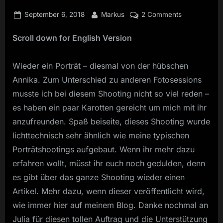
Posted
By
on
September 6, 2018
Markus
2 Comments
on
Into
Scroll down for English Version
the
light
–
Wieder ein Porträt – diesmal von der hübschen
portrait
Annika. Zum Unterschied zu anderen Fotosessions
shooting
musste ich bei diesem Shooting nicht so viel reden –
with
the
es haben ein paar Karotten gereicht um mich mit ihr
horse
anzufreunden. Spaß beiseite, dieses Shooting wurde
Annika
lichttechnisch sehr ähnlich wie meine typischen
Porträtshootings aufgebaut. Wenn ihr mehr dazu
erfahren wollt, müsst ihr euch noch gedulden, denn
es gibt über das ganze Shooting wieder einen
Artikel. Mehr dazu, wenn dieser veröffentlicht wird,
wie immer hier auf meinem Blog. Danke nochmal an
Julia für diesen tollen Auftrag und die Unterstützung