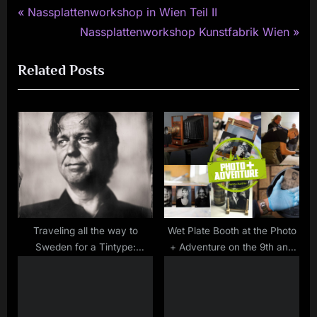
P
Post
Nassplattenworkshop in Wien Teil II
r
N
Nassplattenworkshop Kunstfabrik Wien
navigation
e
e
Related Posts
v
x
i
t
o
P
u
o
s
s
P
t
o
:
s
t
Traveling all the way to
Wet Plate Booth at the Photo
Sweden for a Tintype:
+ Adventure on the 9th and
:
Capturing Pool Legend Henrik
10th of November in Vienna
Larsson for my Inspired
Series