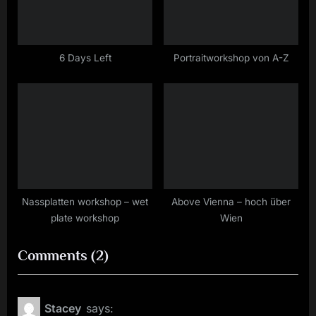
6 Days Left
Portraitworkshop von A-Z
Nassplatten workshop – wet
Above Vienna – hoch über
plate workshop
Wien
on
Comments
(2)
“Into
the
Stacey
says: