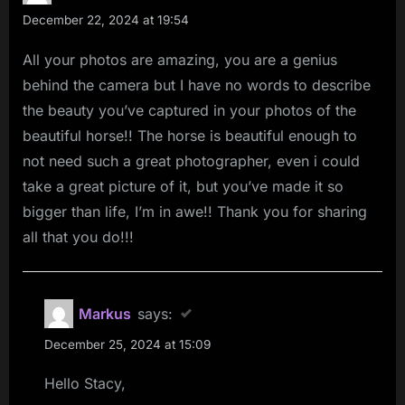
light
December 22, 2024 at 19:54
–
All your photos are amazing, you are a genius
portrait
behind the camera but I have no words to describe
shooting
the beauty you’ve captured in your photos of the
with
beautiful horse!! The horse is beautiful enough to
the
not need such a great photographer, even i could
horse
take a great picture of it, but you’ve made it so
Annika”
bigger than life, I’m in awe!! Thank you for sharing
all that you do!!!
Markus
says:
December 25, 2024 at 15:09
Hello Stacy,