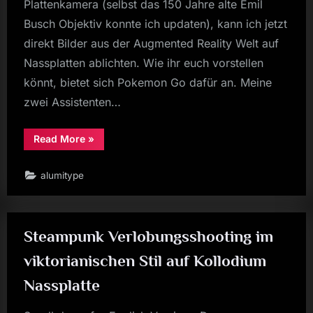
Plattenkamera (selbst das 150 Jahre alte Emil
Busch Objektiv konnte ich updaten), kann ich jetzt
direkt Bilder aus der Augmented Reality Welt auf
Nassplatten ablichten. Wie ihr euch vorstellen
könnt, bietet sich Pokemon Go dafür an. Meine
zwei Assistenten…
“Pokemon
Read More
»
go
–
Pikachu
alumitype
in
my
garden”
Steampunk Verlobungsshooting im
viktorianischen Stil auf Kollodium
Nassplatte