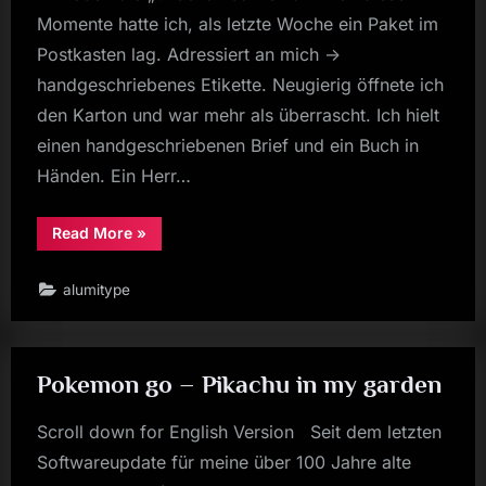
Momente hatte ich, als letzte Woche ein Paket im
Postkasten lag. Adressiert an mich ->
handgeschriebenes Etikette. Neugierig öffnete ich
den Karton und war mehr als überrascht. Ich hielt
einen handgeschriebenen Brief und ein Buch in
Händen. Ein Herr…
“Was
Read More
»
man
mit
Geld
alumitype
nicht
kaufen
kann”
Pokemon go – Pikachu in my garden
Scroll down for English Version Seit dem letzten
Softwareupdate für meine über 100 Jahre alte