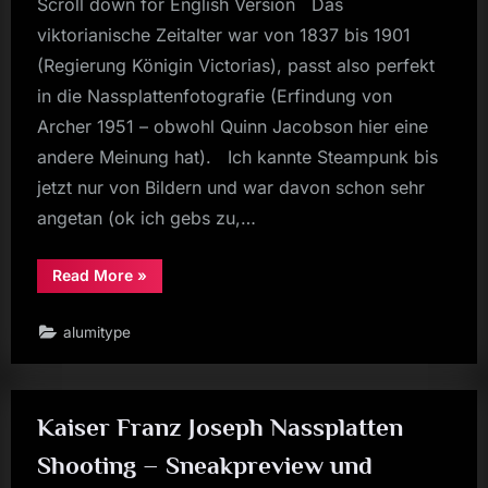
Scroll down for English Version Das
viktorianische Zeitalter war von 1837 bis 1901
(Regierung Königin Victorias), passt also perfekt
in die Nassplattenfotografie (Erfindung von
Archer 1951 – obwohl Quinn Jacobson hier eine
andere Meinung hat). Ich kannte Steampunk bis
jetzt nur von Bildern und war davon schon sehr
angetan (ok ich gebs zu,…
“Steampunk
Read More
»
Verlobungsshooting
im
viktorianischen
alumitype
Stil
auf
Kollodium
Nassplatte”
Kaiser Franz Joseph Nassplatten
Shooting – Sneakpreview und