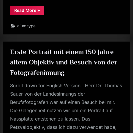
“Größer
Read More
»
als
ein
Auto:
alumitype
Weltgrößte
Nassplattenkamera
–
World
Largest
Wet
Erste Portrait mit einem 150 Jahre
Plate
Camera”
altem Objektiv und Besuch von der
Fotografeninnung
Scroll down for English Version Herr Dr. Thomas
Sauer von der Landesinnungs der
Berufsfotografen war auf einen Besuch bei mir.
Die Gelegenheit nutzen wir um ein Portrait auf
Nassplatte entstehen zu lassen. Das
Petzvalobjektiv, dass ich dazu verwendet habe,