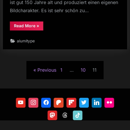
ist gut 150 Jahre alt und produziert einen eigenen
Bildcharakter. Es ist sehr schön zu…
“Erste
Read More
»
Portrait
mit
einem
alumitype
150
Jahre
altem
Objektiv
und
Posts
Besuch
von
Previous
1
…
10
11
der
pagination
Fotografeninnung”