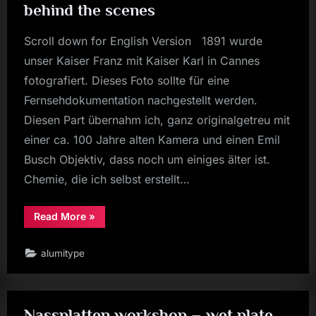
behind the scenes
Scroll down for English Version 1891 wurde
unser Kaiser Franz mit Kaiser Karl in Cannes
fotografiert. Dieses Foto sollte für eine
Fernsehdokumentation nachgestellt werden.
Diesen Part übernahm ich, ganz originalgetreu mit
einer ca. 100 Jahre alten Kamera und einen Emil
Busch Objektiv, dass noch um einiges älter ist.
Chemie, die ich selbst erstellt…
“Kaiser
Read More
»
Franz
Joseph
Nassplatten
alumitype
Shooting
–
Sneakpreview
und
behind
the
Nassplatten workshop – wet plate
scenes”