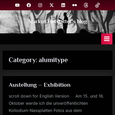
Skip
YouTube
Facebook
Instagram
X
Linkedin
Flickr
Threads
TikTok
to
content
Markus Hofstätter's blog
Category:
alumitype
Austellung – Exhibition
scroll down for English Version Am 15. und 16.
Oktober werde ich die unveröffentlichten
Kollodium-Nassplatten Fotos aus dem