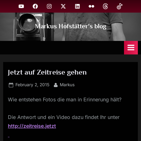
Skip
YouTube
Facebook
Instagram
X
Linkedin
Flickr
Threads
TikTok
to
content
Markus Hofstätter's blog
Jetzt auf Zeitreise gehen
Posted
By
February 2, 2015
Markus
on
Wie entstehen Fotos die man in Erinnerung hält?
Die Antwort und ein Video dazu findet Ihr unter
http://zeitreise.jetzt