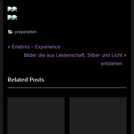
preparation
P
Post
Erlebnis – Experience
r
N
Bilder die aus Leidenschaft, Silber und Licht
navigation
e
e
entstehen
v
x
Related Posts
i
t
o
P
u
o
s
s
P
t
o
:
s