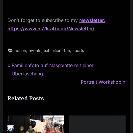
Don’t forget to subscribe to my
Newsletter:
https://www.hs2k.at/blog/Newsletter/
,
,
,
,
action
events
exhibition
fun
sports
P
Post
Familienfoto auf Nassplatte mit einer
r
Überraschung
navigation
e
N
Portrait Workshop
v
e
Related Posts
i
x
o
t
u
P
s
o
P
s