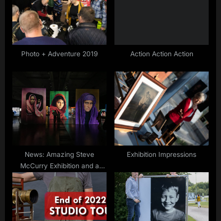
o
t
s
:
t
:
Photo + Adventure 2019
Action Action Action
News: Amazing Steve
Exhibition Impressions
McCurry Exhibition and a
Waterhouse Stop Database